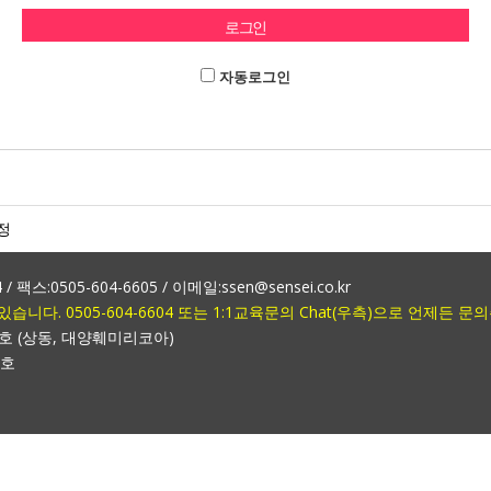
자동로그인
정
 팩스:0505-604-6605 / 이메일:ssen@sensei.co.kr
다. 0505-604-6604 또는 1:1교육문의 Chat(우측)으로 언제든 문
6호 (상동, 대양훼미리코아)
3호