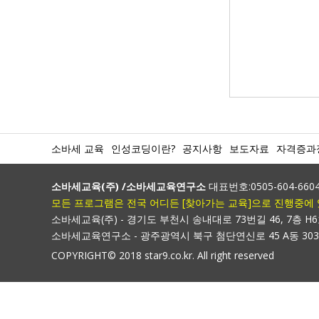
소바세 교육
인성코딩이란?
공지사항
보도자료
자격증과
소바세교육(주) /소바세교육연구소
대표번호:0505-604-6604 /
모든 프로그램은 전국 어디든 [찾아가는 교육]으로 진행중에 있습니
소바세교육(주) - 경기도 부천시 송내대로 73번길 46, 7층 H
소바세교육연구소 - 광주광역시 북구 첨단연신로 45 A동 30
COPYRIGHT© 2018 star9.co.kr. All right reserved