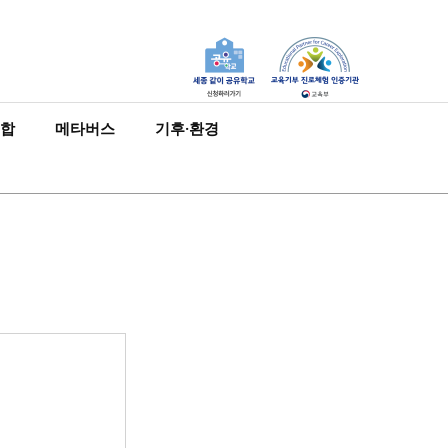
합
메타버스
기후·환경