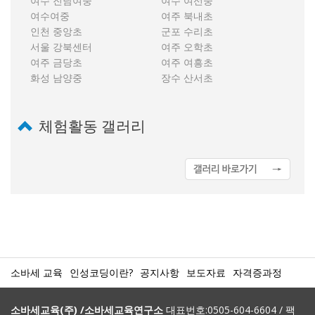
여수 진남여중
여수 여선중
여수여중
여주 북내초
인천 중앙초
군포 수리초
서울 강북센터
여주 오학초
여주 금당초
여주 여흥초
화성 남양중
장수 산서초
체험활동 갤러리
소바세 교육
인성코딩이란?
공지사항
보도자료
자격증과정
소바세교육(주) /소바세교육연구소
대표번호:0505-604-6604 / 팩