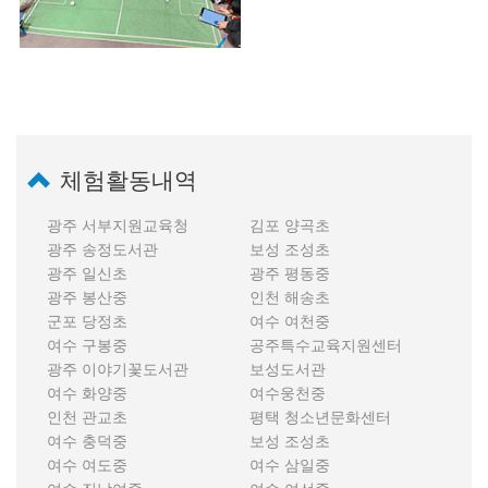
체험활동내역
광주 서부지원교육청
김포 양곡초
광주 송정도서관
보성 조성초
광주 일신초
광주 평동중
광주 봉산중
인천 해송초
군포 당정초
여수 여천중
여수 구봉중
공주특수교육지원센터
광주 이야기꽃도서관
보성도서관
여수 화양중
여수웅천중
인천 관교초
평택 청소년문화센터
여수 충덕중
보성 조성초
여수 여도중
여수 삼일중