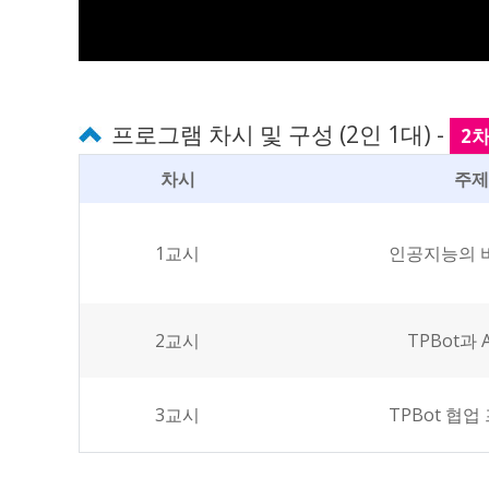
프로그램 차시 및 구성 (2인 1대) -
2
차시
주제
1교시
인공지능의 
2교시
TPBot과 
3교시
TPBot 협