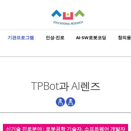
기관프로그램
인성·진로
AI·SW로봇코딩
창의융
TPBot과 AI렌즈
신기술 진로분야 : 로봇공학 기술자, 소프트웨어 개발자