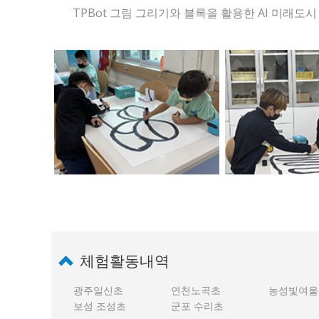
TPBot 그림 그리기와 블록을 활용한 AI 미래도
체험활동내역
광주일신초
연천노곡초
농성빛여울
보성 조성초
군포 수리초