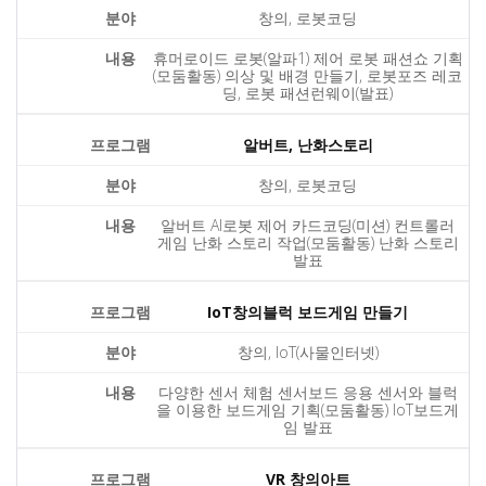
창의, 로봇코딩
휴머로이드 로봇(알파1) 제어 로봇 패션쇼 기획
(모둠활동) 의상 및 배경 만들기, 로봇포즈 레코
딩, 로봇 패션런웨이(발표)
알버트, 난화스토리
창의, 로봇코딩
알버트 AI로봇 제어 카드코딩(미션) 컨트롤러
게임 난화 스토리 작업(모둠활동) 난화 스토리
발표
IoT창의블럭 보드게임 만들기
창의, IoT(사물인터넷)
다양한 센서 체험 센서보드 응용 센서와 블럭
을 이용한 보드게임 기획(모둠활동) IoT보드게
임 발표
VR 창의아트