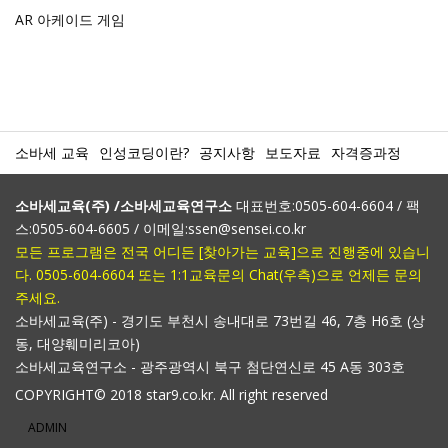
AR 아케이드 게임
소바세 교육
인성코딩이란?
공지사항
보도자료
자격증과정
소바세교육(주) /소바세교육연구소
대표번호:0505-604-6604 / 팩
스:0505-604-6605 / 이메일:ssen@sensei.co.kr
모든 프로그램은 전국 어디든 [찾아가는 교육]으로 진행중에 있습니
다. 0505-604-6604 또는 1:1교육문의 Chat(우측)으로 언제든 문의
주세요.
소바세교육(주) - 경기도 부천시 송내대로 73번길 46, 7층 H6호 (상
동, 대양훼미리코아)
소바세교육연구소 - 광주광역시 북구 첨단연신로 45 A동 303호
COPYRIGHT© 2018 star9.co.kr. All right reserved
ADMIN