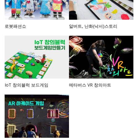
로봇패션쇼
알버트, 난화(낙서)스토리
IoT 창의블럭 보드게임
메타버스 VR 창의아트