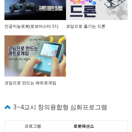
인공지능로봇(로보마스터 S1)
코딩으로 즐기는 드론
코딩으로 만드는 레트로게임
3~4교시 창의융합형 심화프로그램
로봇패션쇼