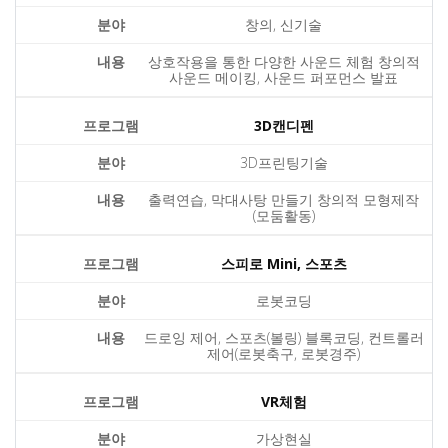
창의, 신기술
상호작용을 통한 다양한 사운드 체험 창의적
사운드 메이킹, 사운드 퍼포먼스 발표
3D캔디펜
3D프린팅기술
출력연습, 막대사탕 만들기 창의적 모형제작
(모둠활동)
스피로 Mini, 스포츠
로봇코딩
드로잉 제어, 스포츠(볼링) 블록코딩, 컨트롤러
제어(로봇축구, 로봇경주)
VR체험
가상현실