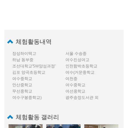
체험활동내역
장성하이텍고
서울 수송중
하남 동부중
여수진성여고
조선대학교‘SW양성과정’
인천함박초등학교
김포 양곡초등학교
여수(거문중학교
여수중학교
여천중
안산중학교
여수중학교
무선중학교
여선중학교
여수구봉중학교)
광주송정도서관 외
체험활동 갤러리