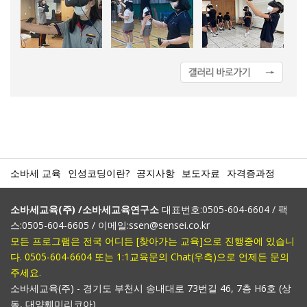
소바세 교육
인성코딩이란?
공지사항
보도자료
자격증과정
소바세교육(주) /소바세교육연구소
대표번호:0505-604-6604 / 팩
스:0505-604-6605 / 이메일:ssen@sensei.co.kr
모든 프로그램은 전국 어디든 [찾아가는 교육]으로 진행중에 있습니
다. 0505-604-6604 또는 1:1교육문의 Chat(우측)으로 언제든 문의
주세요.
소바세교육(주) - 경기도 부천시 송내대로 73번길 46, 7층 H6호 (상
동, 대양훼미리코아)