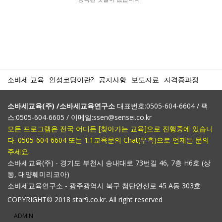
소바세 교육
인성코딩이란?
공지사항
보도자료
자격증과정
소바세교육(주) /소바세교육연구소
대표번호:0505-604-6604 / 팩
스:0505-604-6605 / 이메일:ssen@sensei.co.kr
모든 프로그램은 전국 어디든 [찾아가는 교육]으로 진행중에 있습니
다. 0505-604-6604 또는 1:1교육문의 Chat(우측)으로 언제든 문의
주세요.
소바세교육(주) - 경기도 부천시 송내대로 73번길 46, 7층 H6호 (상
동, 대양훼미리코아)
소바세교육연구소 - 광주광역시 북구 첨단연신로 45 A동 303호
COPYRIGHT© 2018 star9.co.kr. All right reserved
ADMIN