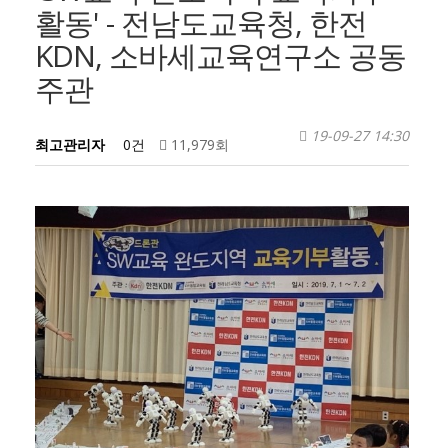
활동' - 전남도교육청, 한전
KDN, 소바세교육연구소 공동
주관
19-09-27 14:30
최고관리자
0건
11,979회