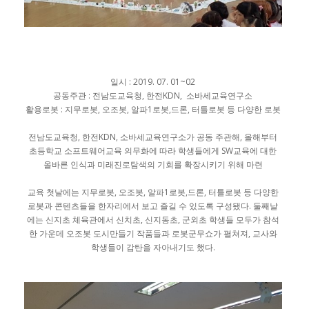
일시 : 2019. 07. 01~02
공동주관 : 전남도교육청, 한전KDN, 소바세교육연구소
활용로봇 : 지무로봇, 오조봇, 알파1로봇,드론, 터틀로봇 등 다양한 로봇
전남도교육청, 한전KDN, 소바세교육연구소가 공동 주관해, 올해부터
초등학교 소프트웨어교육 의무화에 따라 학생들에게 SW교육에 대한
올바른 인식과 미래진로탐색의 기회를 확장시키기 위해 마련
교육 첫날에는 지무로봇, 오조봇, 알파1로봇,드론, 터틀로봇 등 다양한
로봇과 콘텐츠들을 한자리에서 보고 즐길 수 있도록 구성됐다. 둘째날
에는 신지초 체육관에서 신치초, 신지동초, 군외초 학생들 모두가 참석
한 가운데 오조봇 도시만들기 작품들과 로봇군무쇼가 펼쳐져, 교사와
학생들이 감탄을 자아내기도 했다.