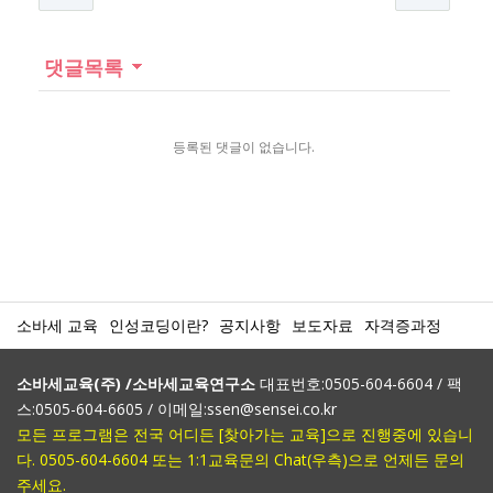
댓글목록
등록된 댓글이 없습니다.
소바세 교육
인성코딩이란?
공지사항
보도자료
자격증과정
소바세교육(주) /소바세교육연구소
대표번호:0505-604-6604 / 팩
스:0505-604-6605 / 이메일:ssen@sensei.co.kr
모든 프로그램은 전국 어디든 [찾아가는 교육]으로 진행중에 있습니
다. 0505-604-6604 또는 1:1교육문의 Chat(우측)으로 언제든 문의
주세요.