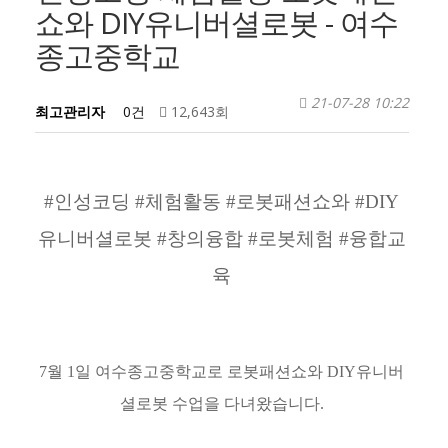
쇼와 DIY유니버셜로봇 - 여수
종고중학교
21-07-28 10:22
최고관리자
0건
12,643회
#인성코딩 #체험활동 #로봇패션쇼와 #DIY
유니버셜로봇 #창의융합 #로봇체험 #융합교
육
7월 1일 여수종고중학교로 로봇패션쇼와 DIY유니버
셜로봇 수업을 다녀왔습니다.