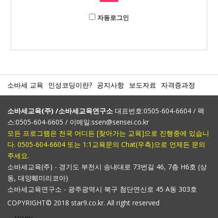
자동로그인
소바세 교육
인성코딩이란?
공지사항
보도자료
자격증과정
소바세교육(주) /소바세교육연구소
대표번호:0505-604-6604 / 팩
스:0505-604-6605 / 이메일:ssen@sensei.co.kr
모든 프로그램은 전국 어디든 [찾아가는 교육]으로 진행중에 있습니
다. 0505-604-6604 또는 1:1교육문의 Chat(우측)으로 언제든 문의
주세요.
소바세교육(주) - 경기도 부천시 송내대로 73번길 46, 7층 H6호 (상
동, 대양훼미리코아)
소바세교육연구소 - 광주광역시 북구 첨단연신로 45 A동 303호
COPYRIGHT© 2018 star9.co.kr. All right reserved