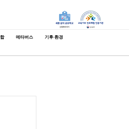
합
메타버스
기후·환경