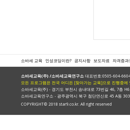
소바세 교육
인성코딩이란?
공지사항
보도자료
자격증과
소바세교육(주) /소바세교육연구소
대표번호:0505-604-6604 /
모든 프로그램은 전국 어디든 [찾아가는 교육]으로 진행중에 있습니
소바세교육(주) - 경기도 부천시 송내대로 73번길 46, 7층 H
소바세교육연구소 - 광주광역시 북구 첨단연신로 45 A동 30
COPYRIGHT© 2018 star9.co.kr. All right reserved