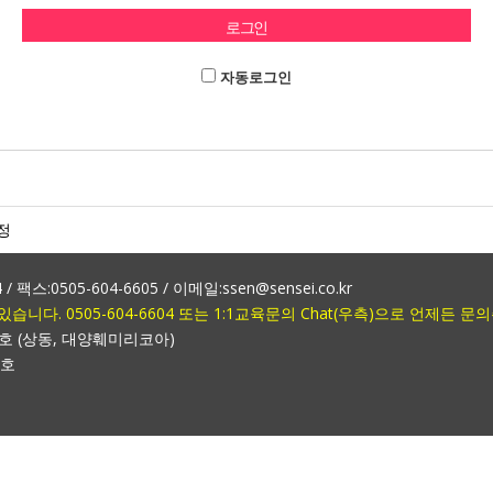
자동로그인
정
 팩스:0505-604-6605 / 이메일:ssen@sensei.co.kr
다. 0505-604-6604 또는 1:1교육문의 Chat(우측)으로 언제든 문
6호 (상동, 대양훼미리코아)
3호