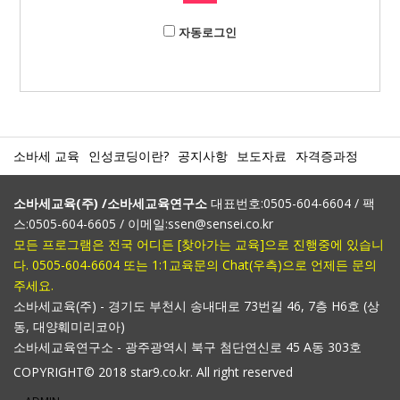
자동로그인
소바세 교육
인성코딩이란?
공지사항
보도자료
자격증과정
소바세교육(주) /소바세교육연구소
대표번호:0505-604-6604 / 팩
스:0505-604-6605 / 이메일:ssen@sensei.co.kr
모든 프로그램은 전국 어디든 [찾아가는 교육]으로 진행중에 있습니
다. 0505-604-6604 또는 1:1교육문의 Chat(우측)으로 언제든 문의
주세요.
소바세교육(주) - 경기도 부천시 송내대로 73번길 46, 7층 H6호 (상
동, 대양훼미리코아)
소바세교육연구소 - 광주광역시 북구 첨단연신로 45 A동 303호
COPYRIGHT© 2018 star9.co.kr. All right reserved