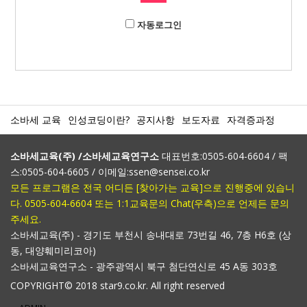
자동로그인
소바세 교육
인성코딩이란?
공지사항
보도자료
자격증과정
소바세교육(주) /소바세교육연구소
대표번호:0505-604-6604 / 팩
스:0505-604-6605 / 이메일:ssen@sensei.co.kr
모든 프로그램은 전국 어디든 [찾아가는 교육]으로 진행중에 있습니
다. 0505-604-6604 또는 1:1교육문의 Chat(우측)으로 언제든 문의
주세요.
소바세교육(주) - 경기도 부천시 송내대로 73번길 46, 7층 H6호 (상
동, 대양훼미리코아)
소바세교육연구소 - 광주광역시 북구 첨단연신로 45 A동 303호
COPYRIGHT© 2018 star9.co.kr. All right reserved