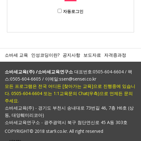
자동로그인
소바세 교육
인성코딩이란?
공지사항
보도자료
자격증과정
소바세교육(주) /소바세교육연구소
대표번호:0505-604-6604 / 팩
스:0505-604-6605 / 이메일:ssen@sensei.co.kr
모든 프로그램은 전국 어디든 [찾아가는 교육]으로 진행중에 있습니
다. 0505-604-6604 또는 1:1교육문의 Chat(우측)으로 언제든 문의
주세요.
소바세교육(주) - 경기도 부천시 송내대로 73번길 46, 7층 H6호 (상
동, 대양훼미리코아)
소바세교육연구소 - 광주광역시 북구 첨단연신로 45 A동 303호
COPYRIGHT© 2018 star9.co.kr. All right reserved