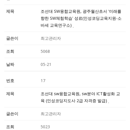
조선대 SW융합교육원, 광주월산초서 '미래를
향한 SW체험학습' 성료(인성코딩교육지원-소
바세 교육연구소)
최고관리자
5068
05-21
17
조선대 sw융합교육원, sw분야 ICT활성화 교
육 (인성코딩지도사 2급 자격증 발급)
최고관리자
5023