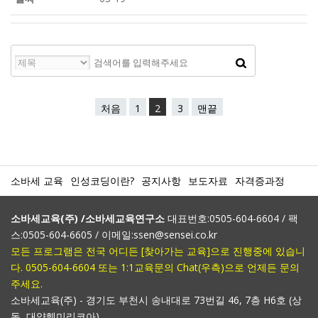
처음
1
2
3
맨끝
소바세 교육
인성코딩이란?
공지사항
보도자료
자격증과정
소바세교육(주) /소바세교육연구소
대표번호:0505-604-6604 / 팩
스:0505-604-6605 / 이메일:ssen@sensei.co.kr
모든 프로그램은 전국 어디든 [찾아가는 교육]으로 진행중에 있습니
다. 0505-604-6604 또는 1:1교육문의 Chat(우측)으로 언제든 문의
주세요.
소바세교육(주) - 경기도 부천시 송내대로 73번길 46, 7층 H6호 (상
동, 대양훼미리코아)